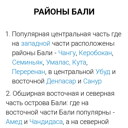
РАЙОНЫ БАЛИ
Популярная центральная часть где
на
западной
части расположены
районы Бали -
Чангу
,
Керобокан
,
Семиньяк
,
Умалас,
Кута
,
Переренан
, в центральной
Убуд
и
восточной
Денпасар
и
Санур
2. Обширная восточная и северная
часть острова Бали: где на
восточной части Бали популярны -
Амед
и
Чандидаса
, а на северной