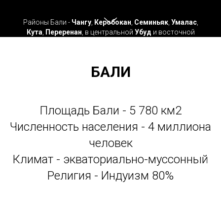
Районы Бали -
Чангу
,
Керобокан
,
Семиньяк
,
Умалас
,
Кута
,
Переренан
, в центральной
Убуд
и восточной
Денпасар
и
Санур
БАЛИ
Площадь Бали - 5 780 км2
Численность населения - 4 миллиона
человек
Климат - экваториально-муссонный
Религия - Индуизм 80%