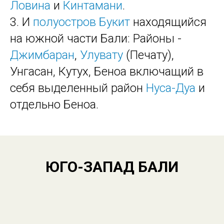
Ловина
и
Кинтамани
.
3. И
полуостров Букит
находящийся
на южной части Бали: Районы -
Джимбаран
,
Улувату
(Печату),
Унгасан, Кутух, Беноа включащий в
себя выделенный район
Нуса-Дуа
и
отдельно Беноа.
ЮГО-ЗАПАД БАЛИ