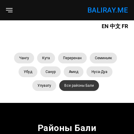
BALIRAY.ME
EN
中文
FR
Чангу
Кута
Переренан
Семиньяк
Убуд
Санур
Амед
Нуса-Дуа
Улувату
Все районы Бали
Районы Бали