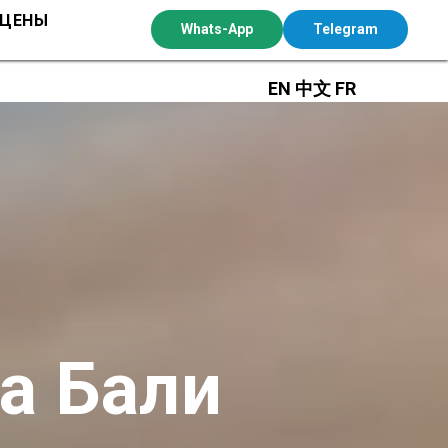
 ЦЕНЫ
Whats-App
Telegram
EN
中文
FR
а Бали