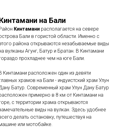
Кинтамани на Бали
Район
Кинтамани
располагается на севере
острова Бали в гористой области. Именно с
этого района открываются незабываемые виды
на вулканы Агунг, Батур и Братан. В Кинтамани
гораздо прохладнее чем на юге Бали.
В Кинтамани расположен один из девяти
главных храмов на Бали - индуистский храм Улун
Дану Батур. Современный храм Улун Дану Батур
расположен примерно в 8 км от Кинтамани на
горе, с территории храма открываются
замечательные виды на вулкан. Здесь удобнее
всего делать остановку, путешествуя на
машине или мотобайке.