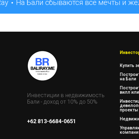
ay
На Бали сбываются все мечты и же
Инвестор
Купить з
Построи
на Бали
Построи
вилл или
Инвестиции в недвижимость
Бали - доход от 10% до 50%
Инвестиц
девелоп
проекты
Недвижи
+62 813-6684-0651
Управл
компани