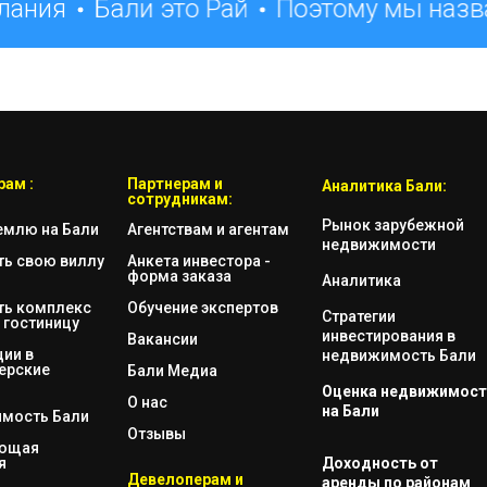
лания
Бали это Рай
Поэтому мы назва
ам :
Партнерам и
Аналитика Бали:
сотрудникам:
Рынок зарубежной
емлю на Бали
Агентствам и агентам
недвижимости
ть свою виллу
Анкета инвестора -
форма заказа
Аналитика
ть комплекс
Обучение экспертов
Стратегии
 гостиницу
инвестирования в
Вакансии
ии в
недвижимость Бали
ерские
Бали Медиа
Оценка недвижимост
О нас
на Бали
мость Бали
Отзывы
яющая
я
Доходность от
Девелоперам и
аренды по районам