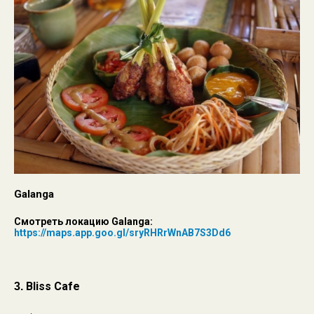
Galanga
Смотреть локацию Galanga:
https://maps.app.goo.gl/sryRHRrWnAB7S3Dd6
Bliss Cafe
3.