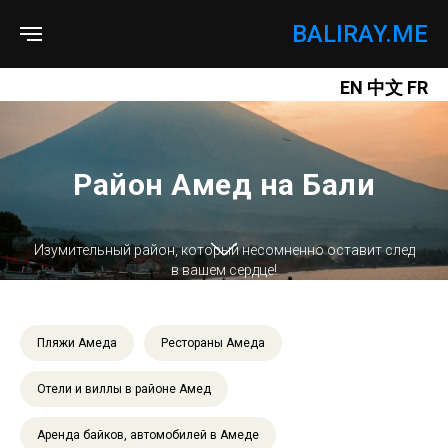
BALIRAY.ME
EN
中文
FR
Район Амед на Бали
Изумительный район, который несомненно оставит след
в вашем сердце!
Пляжи Амеда
Рестораны Амеда
Отели и виллы в районе Амед
Аренда байков, автомобилей в Амеде