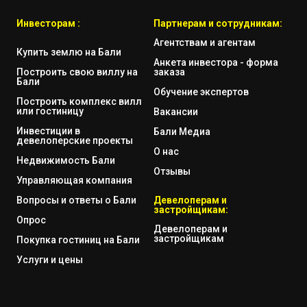
Инвесторам :
Партнерам и сотрудникам:
Агентствам и агентам
Купить землю на Бали
Анкета инвестора - форма
Построить свою виллу на
заказа
Бали
Обучение экспертов
Построить комплекс вилл
или гостиницу
Вакансии
Инвестиции в
Бали Медиа
девелоперские проекты
О нас
Недвижимость Бали
Отзывы
Управляющая компания
Вопросы и ответы о Бали
Девелоперам и
застройщикам:
Опрос
Девелоперам и
застройщикам
Покупка гостиниц на Бали
Услуги и цены