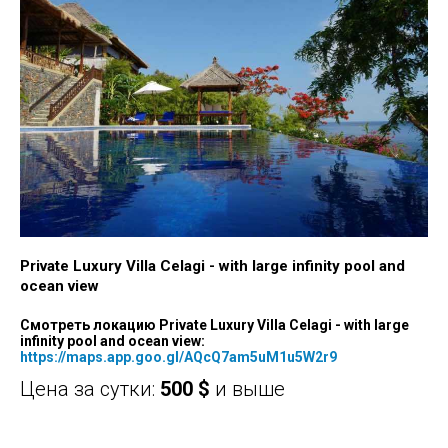
Private Luxury Villa Celagi - with large infinity pool and
ocean view
Смотреть локацию Private Luxury Villa Celagi - with large
infinity pool and ocean view:
https://maps.app.goo.gl/AQcQ7am5uM1u5W2r9
Цена за сутки:
500
$
и выше