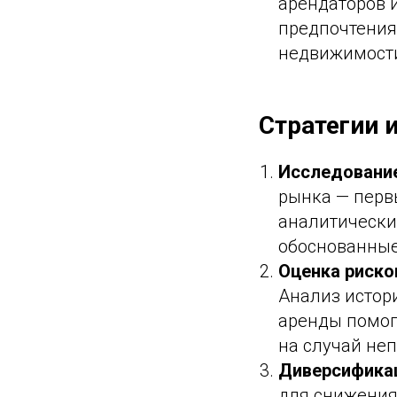
арендаторов и
предпочтения
недвижимости
Стратегии 
Исследование
рынка — первы
аналитически
обоснованные
Оценка риско
Анализ истор
аренды помог
на случай не
Диверсифика
для снижения