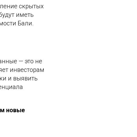
вление скрытых
будут иметь
мости Бали.
нные — это не
яет инвесторам
ки и выявить
енциала
ем новые