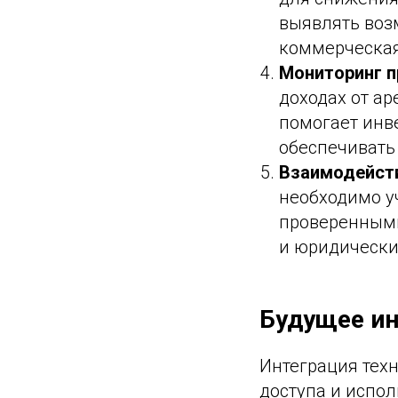
выявлять воз
коммерческая
Мониторинг 
доходах от а
помогает инв
обеспечивать
Взаимодейств
необходимо у
проверенным
и юридически
Будущее ин
Интеграция тех
доступа и испо