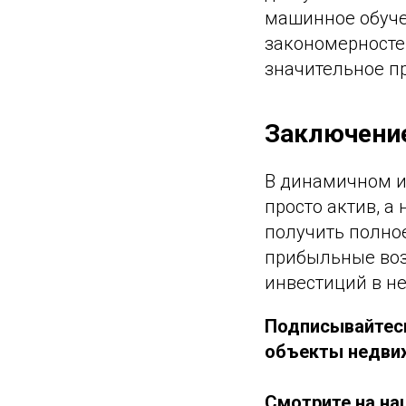
машинное обуче
закономерностей
значительное п
Заключени
В динамичном и
просто актив, 
получить полно
прибыльные воз
инвестиций в н
Подписывайтес
объекты недвиж
Смотрите на на