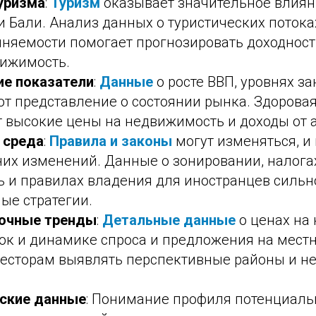
уризма
:
Туризм
оказывает значительное влиян
 Бали. Анализ данных о туристических потоках
лняемости помогает прогнозировать доходност
вижимость.
е показатели
:
Данные
о росте ВВП, уровнях за
т представление о состоянии рынка. Здорова
 высокие цены на недвижимость и доходы от 
 среда
:
Правила и законы
могут изменяться, и
них изменений. Данные о зонировании, налога
 и правилах владения для иностранцев сильн
ые стратегии.
очные тренды
:
Детальные данные
о ценах на
ок и динамике спроса и предложения на мест
есторам выявлять перспективные районы и н
ские данные
: Понимание профиля потенциал