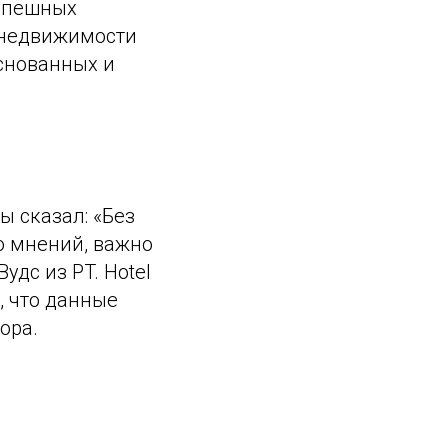
успешных
недвижимости
снованных и
 сказал: «Без
о мнений, важно
удс из PT. Hotel
 что данные
ора.