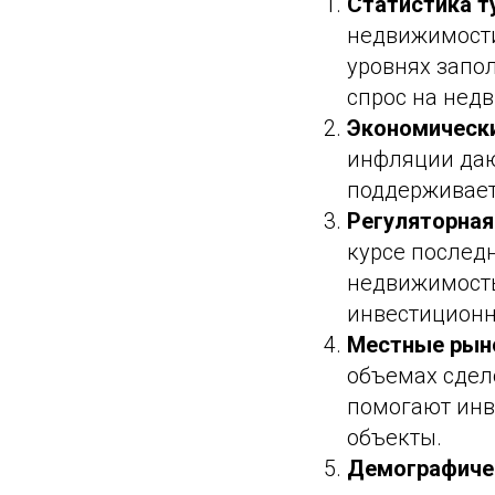
Статистика т
недвижимости
уровнях запо
спрос на нед
Экономически
инфляции даю
поддерживает
Регуляторная
курсе послед
недвижимость
инвестиционн
Местные рын
объемах сдел
помогают инв
объекты.
Демографиче