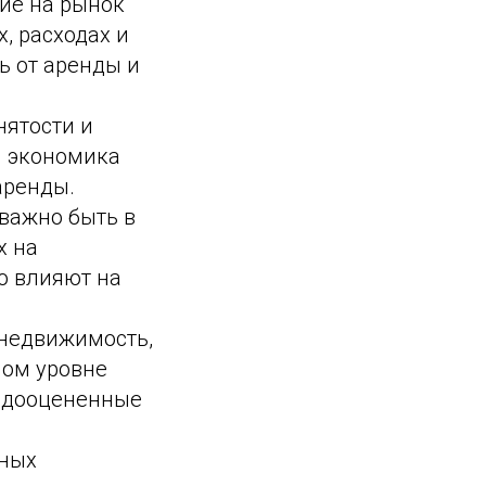
ие на рынок
, расходах и
ь от аренды и
нятости и
я экономика
аренды.
 важно быть в
х на
о влияют на
 недвижимость,
ном уровне
едооцененные
ьных