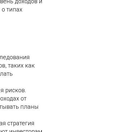
овень доходов и
 о типах
следования
в, таких как
елать
я рисков.
оходах от
атывать планы
ая стратегия
ают инвесторам