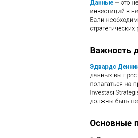
Данные
— это н
инвестиций в н
Бали необходим
стратегических
Важность 
Эдвардс Деннин
данных вы прост
полагаться на п
Investasi Strate
должны быть пе
Основные п