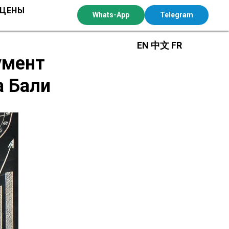
 ЦЕНЫ
Whats-App
Telegram
EN
中文
FR
умент
а Бали