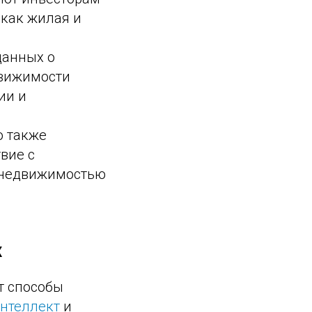
 как жилая и
данных о
движимости
ии и
о также
вие с
 недвижимостью
.
х
т способы
нтеллект
и