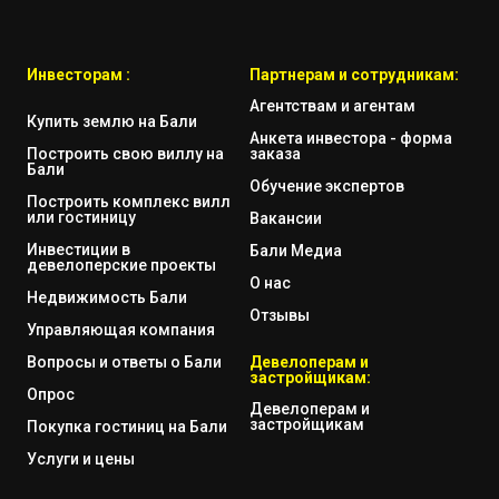
Инвесторам :
Партнерам и сотрудникам:
Агентствам и агентам
Купить землю на Бали
Анкета инвестора - форма
Построить свою виллу на
заказа
Бали
Обучение экспертов
Построить комплекс вилл
или гостиницу
Вакансии
Инвестиции в
Бали Медиа
девелоперские проекты
О нас
Недвижимость Бали
Отзывы
Управляющая компания
Вопросы и ответы о Бали
Девелоперам и
застройщикам:
Опрос
Девелоперам и
застройщикам
Покупка гостиниц на Бали
Услуги и цены