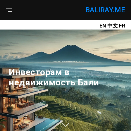
BALIRAY.ME
EN
中文
FR
Инвесторам в
недвижимость Бали