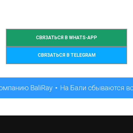
СВЯЗАТЬСЯ В WHATS-APP
СВЯЗАТЬСЯ В TELEGRAM
омпанию BaliRay
На Бали сбываются в