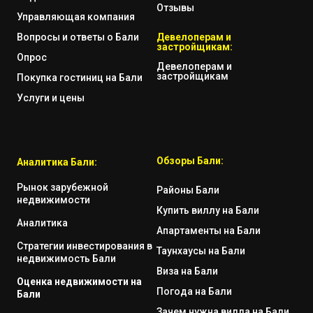
Отзывы
Управляющая компания
Вопросы и ответы о Бали
Девелоперам и
застройщикам:
Опрос
Девелоперам и
застройщикам
Покупка гостиниц на Бали
Услуги и цены
Обзоры Бали:
Аналитика Бали:
Рынок зарубежной
Районы Бали
недвижимости
Купить виллу на Бали
Аналитика
Апартаменты на Бали
Стратегии инвестирования в
Таунхаусы на Бали
недвижимость Бали
Виза на Бали
Оценка недвижимости на
Погода на Бали
Бали
Зачем нужна вилла на Бали