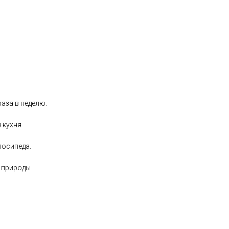
аза в неделю.
 кухня
лосипеда.
и природы