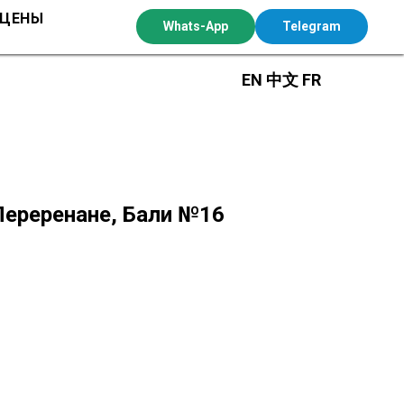
 ЦЕНЫ
Whats-App
Telegram
EN
中文
FR
Переренане, Бали №16