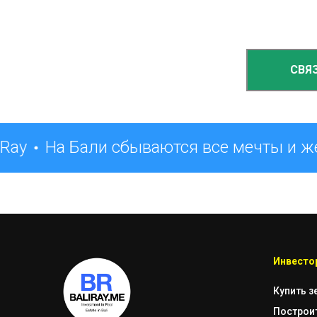
СВЯ
Ray
На Бали сбываются все мечты и ж
Инвестор
Купить з
Построи