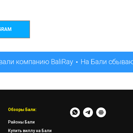
GRAM
али компанию BaliRay
На Бали сбываю
Обзоры Бали:
Районы Бали
Купить виллу на Бали