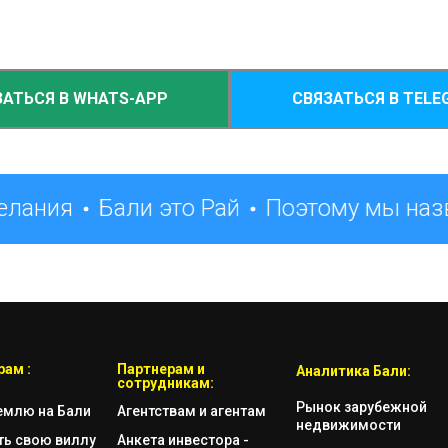
ЗАТЬСЯ В WHATS-APP
СВЯЗАТЬСЯ В TELE
елания
Бали это Рай
Поэтому мы назв
ам :
Партнерам и
Аналитика Бали:
сотрудникам:
Рынок зарубежной
емлю на Бали
Агентствам и агентам
недвижимости
ть свою виллу
Анкета инвестора -