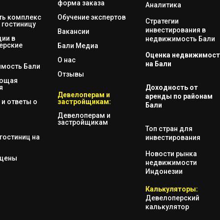
форма заказа
Аналитика
ть комплекс
Обучение экспертов
Стратегии
 гостиницу
инвестирования в
Вакансии
ии в
недвижимость Бали
ерские
Бали Медиа
Оценка недвижимост
О нас
на Бали
мость Бали
Отзывы
яющая
я
Доходность от
Девелоперам и
аренды по районам
и ответы о
застройщикам:
Бали
Девелоперам и
застройщикам
Топ стран для
гостиниц на
инвестирования
Новости рынка
 цены
недвижимости
Индонезии
Калькуляторы:
Девелоперский
калькулятор