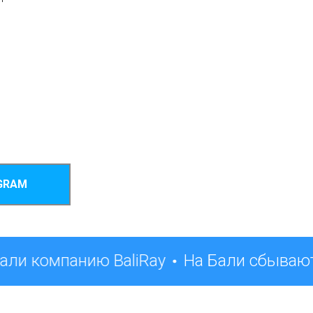
GRAM
али компанию BaliRay
На Бали сбывают