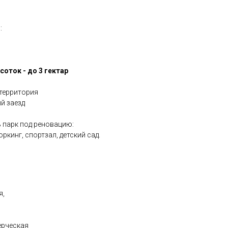
и
:
соток - до 3 гектар
территория
й заезд
 парк под реновацию:
ркинг, спортзал, детский сад.
я,
ерческая