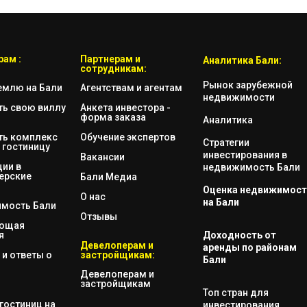
ам :
Партнерам и
Аналитика Бали:
сотрудникам:
Рынок зарубежной
емлю на Бали
Агентствам и агентам
недвижимости
ть свою виллу
Анкета инвестора -
форма заказа
Аналитика
ть комплекс
Обучение экспертов
Стратегии
 гостиницу
инвестирования в
Вакансии
ии в
недвижимость Бали
ерские
Бали Медиа
Оценка недвижимост
О нас
на Бали
мость Бали
Отзывы
яющая
я
Доходность от
Девелоперам и
аренды по районам
и ответы о
застройщикам:
Бали
Девелоперам и
застройщикам
Топ стран для
гостиниц на
инвестирования