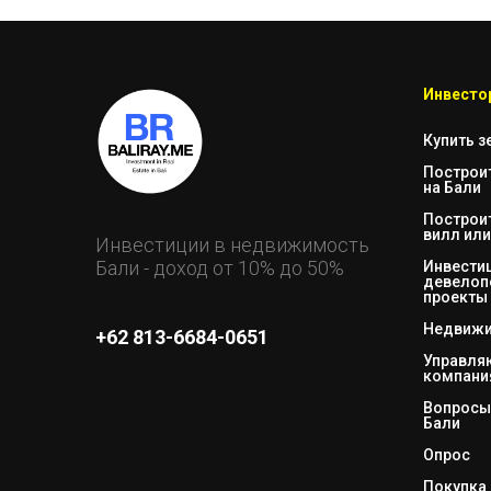
Инвестор
Купить з
Построи
на Бали
Построи
вилл или
Инвестиции в недвижимость
Бали - доход от 10% до 50%
Инвестиц
девелоп
проекты
Недвижи
+62 813-6684-0651
Управл
компани
Вопросы 
Бали
Опрос
Покупка 