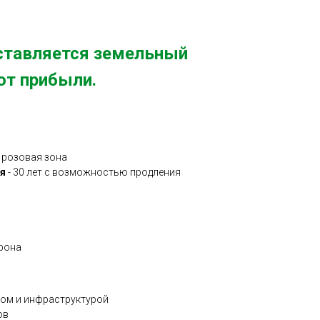
ставляется земельный
от прибыли.
+ розовая зона
я
- 30 лет с возможностью продления
орона
ком и инфраструктурой
ов