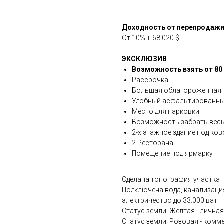
Доходность от перепродаж
От 10% + 68 020 $
ЭКСКЛЮЗИВ
Возможность взять от 80 
Рассрочка
Большая облагороженная 
Удобный асфальтированны
Место для парковки
Возможность забрать весь
2-х этажное здание под ково
2 Ресторана
Помещение под ярмарку
Сделана топография участка
Подключена вода, канализаци
электричество до 33.000 ватт
Статус земли: Желтая - личная
Статус земли: Розовая - комм