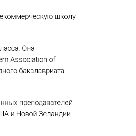
 некоммерческую школу
ласса. Она
n Association of
дного бакалавриата
анных преподавателей
ША и Новой Зеландии.