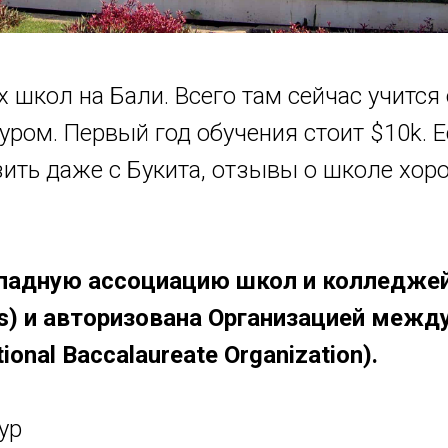
 школ на Бали. Всего там сейчас учится 
уром. Первый год обучения стоит $10k. 
зить даже с Букита, отзывы о школе хор
падную ассоциацию школ и колледжей 
ges) и авторизована Организацией межд
ional Baccalaureate Organization).
ур