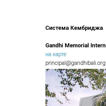
Система Кембриджа
Gandhi Memorial Intern
на карте
principal@gandhibali.org