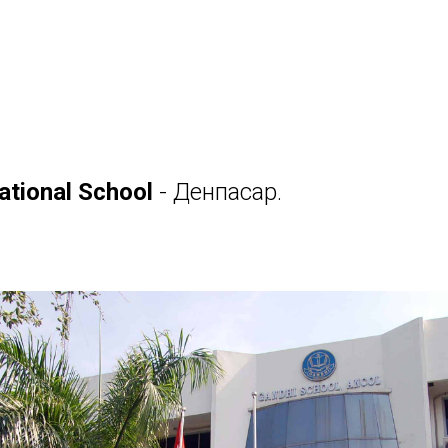
ational School
- Денпасар.