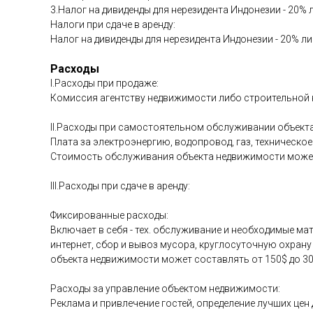
3.Налог на дивиденды для нерезидента Индонезии - 20% 
Налоги при сдаче в аренду:
Налог на дивиденды для нерезидента Индонезии - 20% ли
Расходы
I.Расходы при продаже:
Комиссия агентству недвижимости либо строительной к
II.Расходы при самостоятельном обслуживании объект
Плата за электроэнергию, водопровод, газ, техническо
Стоимость обслуживания объекта недвижимости может 
III.Расходы при сдаче в аренду:
Фиксированные расходы:
Включает в себя - тех. обслуживание и необходимые ма
интернет, сбор и вывоз мусора, круглосуточную охра
объекта недвижимости может составлять от 150$ до 30
Расходы за управление объектом недвижимости:
Реклама и привлечение гостей, определение лучших цен