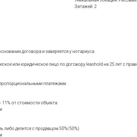
Уникальная локация: Рисовые
Эатажей: 2
сновании договора и заверяется у нотариуса.
ское или юридическое лицо по договору leashold на 25 лет с пра
а пропорциональными платежами.
- 11% от стоимости объекта.
и
ель либо делится с продавцом 50%/50%)
и