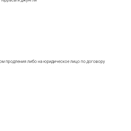
 террасы и джунгли
вом продления либо на юридическое лицо по договору