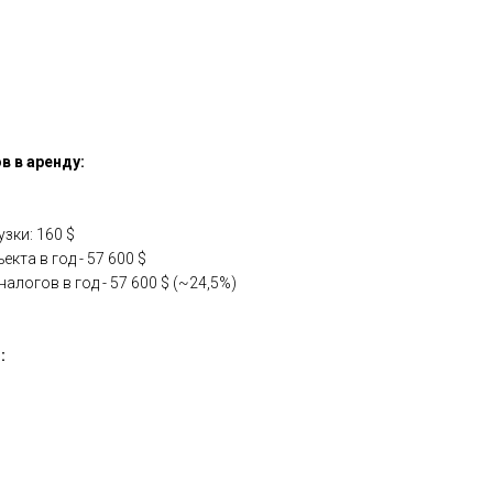
в в аренду:
зки: 160 $
кта в год - 57 600 $
алогов в год - 57 600 $ (~24,5%)
: