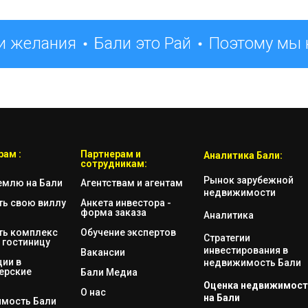
и желания
Бали это Рай
Поэтому мы н
ам :
Партнерам и
Аналитика Бали:
сотрудникам:
Рынок зарубежной
емлю на Бали
Агентствам и агентам
недвижимости
ть свою виллу
Анкета инвестора -
форма заказа
Аналитика
ть комплекс
Обучение экспертов
Стратегии
 гостиницу
инвестирования в
Вакансии
ии в
недвижимость Бали
ерские
Бали Медиа
Оценка недвижимост
О нас
на Бали
мость Бали