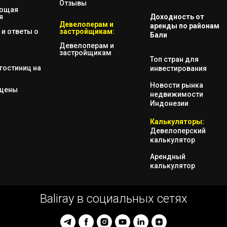
Отзывы
яющая
я
Доходность от
Девелоперам и
аренды по районам
и ответы о
застройщикам:
Бали
Девелоперам и
застройщикам
Топ стран для
гостиниц на
инвестирования
Новости рынка
 цены
недвижимости
Индонезии
Калькуляторы:
Девелоперский
калькулятор
Арендный
калькулятор
Baliray в социальных сетях