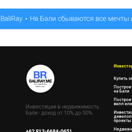
aliRay
На Бали сбываются все мечты 
Инвестор
Купить з
Построи
на Бали
Построи
вилл или
Инвестиции в недвижимость
Бали - доход от 10% до 50%
Инвестиц
девелоп
проекты
Недвижи
+62 813-6684-0651