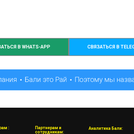
ЗАТЬСЯ В WHATS-APP
СВЯЗАТЬСЯ В TELE
лания
Бали это Рай
Поэтому мы назва
ам :
Партнерам и
Аналитика Бали:
сотрудникам: