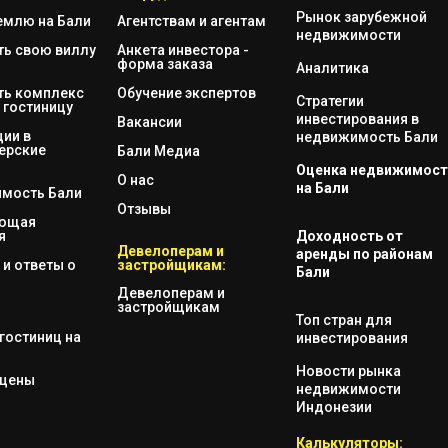
Рынок зарубежной
емлю на Бали
Агентствам и агентам
недвижимости
ть свою виллу
Анкета инвестора -
форма заказа
Аналитика
ть комплекс
Обучение экспертов
Стратегии
 гостиницу
инвестирования в
Вакансии
ии в
недвижимость Бали
ерские
Бали Медиа
Оценка недвижимост
О нас
на Бали
мость Бали
Отзывы
яющая
я
Доходность от
Девелоперам и
аренды по районам
и ответы о
застройщикам:
Бали
Девелоперам и
застройщикам
Топ стран для
гостиниц на
инвестирования
Новости рынка
 цены
недвижимости
Индонезии
Калькуляторы: