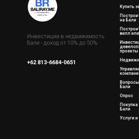
Купить з
Построи
на Бали
Построи
вилл или
Инвестиции в недвижимость
Бали - доход от 10% до 50%
Инвестиц
девелоп
проекты
Недвижи
+62 813-6684-0651
Управл
компани
Вопросы 
Бали
Опрос
Покупка 
Бали
Услуги и