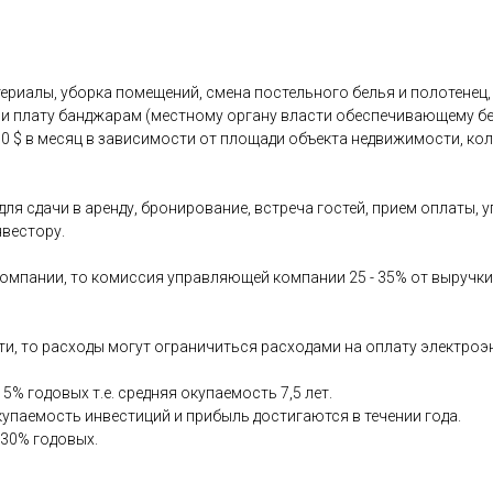
териалы, уборка помещений, смена постельного белья и полотенец
ну и плату банджарам (местному органу власти обеспечивающему 
0 $ в месяц в зависимости от площади объекта недвижимости, кол
 для сдачи в аренду, бронирование, встреча гостей, прием оплаты
нвестору.
компании, то комиссия управляющей компании 25 - 35% от выручки
, то расходы могут ограничиться расходами на оплату электроэнерг
5% годовых т.е. средняя окупаемость 7,5 лет.
купаемость инвестиций и прибыль достигаются в течении года.
 30% годовых.