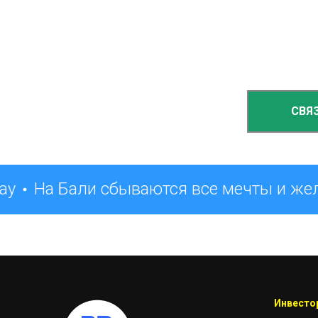
СВЯ
ay
На Бали сбываются все мечты и же
Инвестор