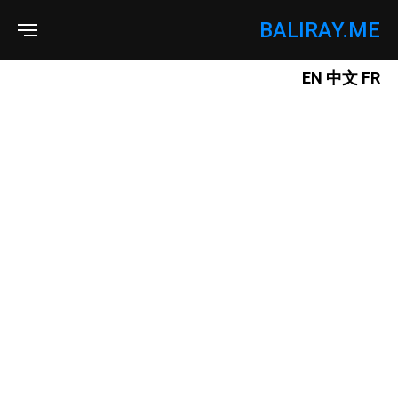
BALIRAY.ME
EN
中文
FR