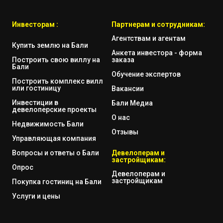
Инвесторам :
Партнерам и сотрудникам:
Агентствам и агентам
Купить землю на Бали
Анкета инвестора - форма
Построить свою виллу на
заказа
Бали
Обучение экспертов
Построить комплекс вилл
или гостиницу
Вакансии
Инвестиции в
Бали Медиа
девелоперские проекты
О нас
Недвижимость Бали
Отзывы
Управляющая компания
Вопросы и ответы о Бали
Девелоперам и
застройщикам:
Опрос
Девелоперам и
застройщикам
Покупка гостиниц на Бали
Услуги и цены