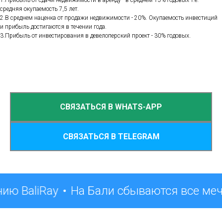
1.Прибыль от сдачи недвижимости в аренду - в среднем 15% годовых т.е.
средняя окупаемость 7,5 лет.
2.В среднем наценка от продажи недвижимости - 20%. Окупаемость инвестиций
и прибыль достигаются в течении года.
3.Прибыль от инвестирования в девелоперский проект - 30% годовых.
СВЯЗАТЬСЯ В WHATS-APP
СВЯЗАТЬСЯ В TELEGRAM
ию BaliRay
На Бали сбываются все ме