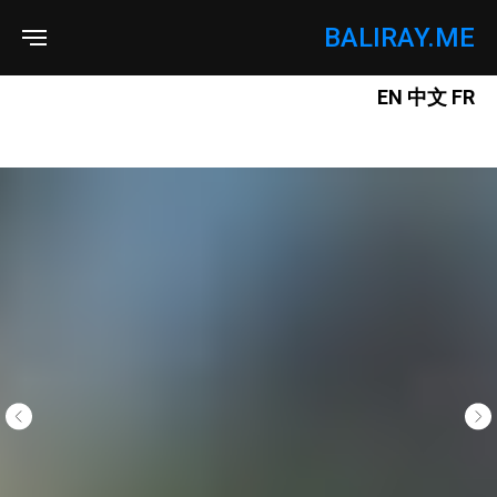
BALIRAY.ME
EN
中文
FR