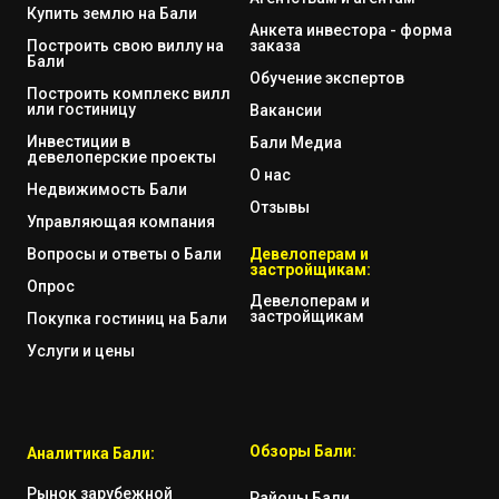
Купить землю на Бали
Анкета инвестора - форма
Построить свою виллу на
заказа
Бали
Обучение экспертов
Построить комплекс вилл
или гостиницу
Вакансии
Инвестиции в
Бали Медиа
девелоперские проекты
О нас
Недвижимость Бали
Отзывы
Управляющая компания
Вопросы и ответы о Бали
Девелоперам и
застройщикам:
Опрос
Девелоперам и
застройщикам
Покупка гостиниц на Бали
Услуги и цены
Обзоры Бали:
Аналитика Бали:
Рынок зарубежной
Районы Бали