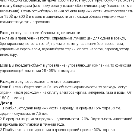
чистильщика бассейнов, интернет, сбор и вывоз мусора, круглосуточную охрану
и плату банджарам (местному органу власти обеспечивающему безопасность и
церемонии). Стоимость обслуживания объекта недвижимости может составлять
от 150$ до 300 $ в месяц в зависимости от площади объекта недвижимости,
количества услуг и персонала.
Расходы за управление объектом недвижимости:
Реклама и привлечение гостей, определение лучших цен для сдачи в аренду,
бронирование, встреча гостей, прием оплаты, управление бронированием,
управление персоналом, ведение бухгалтерии, оплата налогов, перевод дохода
инвестору.
Если Вы передаете объект в управление - управляющей компании, то комиссия
управляющей компании 25 - 35% от выручки.
Расходы в случае самостоятельного проживания:
Если Вы сами будете жить в Вашем объекте недвижимости, то расходы могут
ограничиться расходами на оплату электроэнергии, интернета, газа и воды. От
150 $ в месяц.
Доход
1.Прибыль от сдачи недвижимости в аренду - в среднем 15% годовых т.е.
средняя окупаемость 7,5 лет.
2.В среднем наценка от продажи недвижимости - 20%. Окупаемость инвестиций
и прибыль достигаются в течении года.
3.Прибыль от инвестирования в девелоперский проект - 30% годовых.