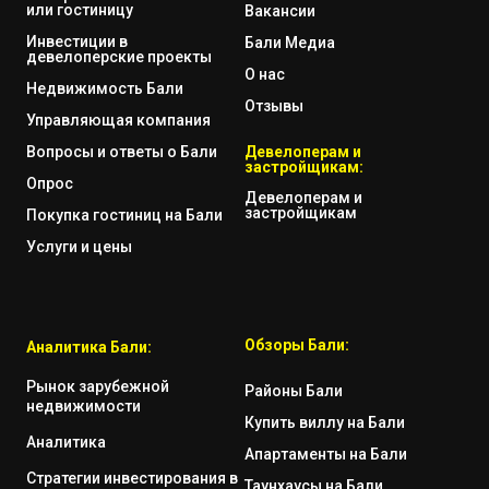
или гостиницу
Вакансии
Инвестиции в
Бали Медиа
девелоперские проекты
О нас
Недвижимость Бали
Отзывы
Управляющая компания
Вопросы и ответы о Бали
Девелоперам и
застройщикам:
Опрос
Девелоперам и
застройщикам
Покупка гостиниц на Бали
Услуги и цены
Обзоры Бали:
Аналитика Бали:
Рынок зарубежной
Районы Бали
недвижимости
Купить виллу на Бали
Аналитика
Апартаменты на Бали
Стратегии инвестирования в
Таунхаусы на Бали