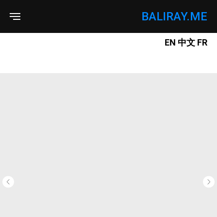
BALIRAY.ME
EN
中文
FR