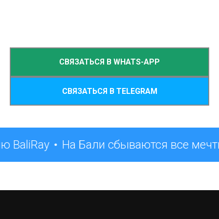
СВЯЗАТЬСЯ В WHATS-APP
СВЯЗАТЬСЯ В TELEGRAM
ю BaliRay
На Бали сбываются все мечт