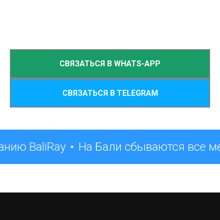
СВЯЗАТЬСЯ В WHATS-APP
СВЯЗАТЬСЯ В TELEGRAM
нию BaliRay
На Бали сбываются все м