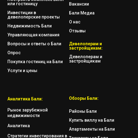
или гостиницу
Вакансии
Инвестиции в
Бали Медиа
девелоперские проекты
О нас
Недвижимость Бали
Отзывы
Управляющая компания
Вопросы и ответы о Бали
Девелоперам и
застройщикам:
Опрос
Девелоперам и
застройщикам
Покупка гостиниц на Бали
Услуги и цены
Обзоры Бали:
Аналитика Бали:
Рынок зарубежной
Районы Бали
недвижимости
Купить виллу на Бали
Аналитика
Апартаменты на Бали
Стратегии инвестирования в