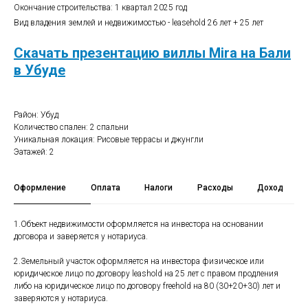
Окончание строительства: 1 квартал 2025 год
Вид владения землей и недвижимостью - leasehold 26 лет + 25 лет
Скачать презентацию виллы Mira на Бали
в Убуде
Район: Убуд
Количество спален: 2 спальни
Уникальная локация: Рисовые террасы и джунгли
Эатажей: 2
Оформление
Оплата
Налоги
Расходы
Доход
1.Объект недвижимости оформляется на инвестора на основании
договора и заверяется у нотариуса.
2.Земельный участок оформляется на инвестора физическое или
юридическое лицо по договору leashold на 25 лет с правом продления
либо на юридическое лицо по договору freehold на 80 (30+20+30) лет и
заверяются у нотариуса.