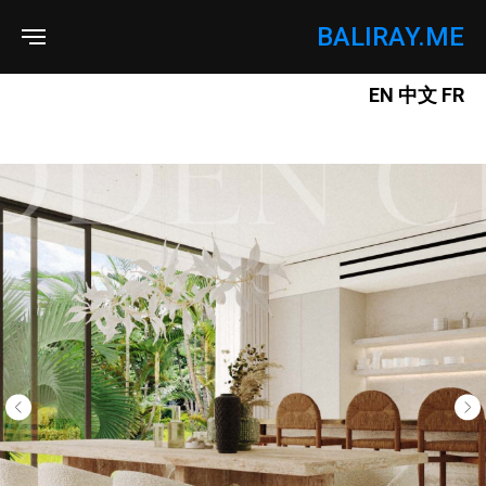
BALIRAY.ME
EN
中文
FR