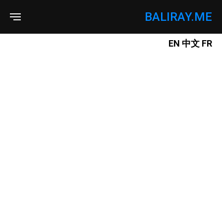
BALIRAY.ME
EN
中文
FR