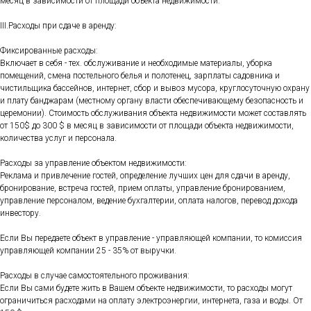
месяц в зависимости от площади объекта недвижимости.
III.Расходы при сдаче в аренду:
Фиксированные расходы:
Включает в себя - тех. обслуживание и необходимые материалы, уборка
помещений, смена постельного белья и полотенец, зарплаты садовника и
чистильщика бассейнов, интернет, сбор и вывоз мусора, круглосуточную охрану
и плату банджарам (местному органу власти обеспечивающему безопасность и
церемонии). Стоимость обслуживания объекта недвижимости может составлять
от 150$ до 300 $ в месяц в зависимости от площади объекта недвижимости,
количества услуг и персонала.
Расходы за управление объектом недвижимости:
Реклама и привлечение гостей, определение лучших цен для сдачи в аренду,
бронирование, встреча гостей, прием оплаты, управление бронированием,
управление персоналом, ведение бухгалтерии, оплата налогов, перевод дохода
инвестору.
Если Вы передаете объект в управление - управляющей компании, то комиссия
управляющей компании 25 - 35% от выручки.
Расходы в случае самостоятельного проживания:
Если Вы сами будете жить в Вашем объекте недвижимости, то расходы могут
ограничиться расходами на оплату электроэнергии, интернета, газа и воды. От