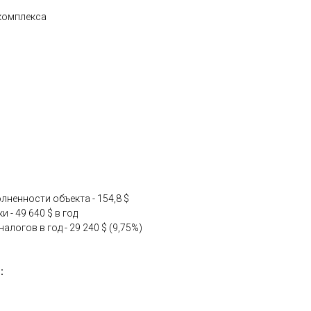
комплекса
лненности объекта - 154,8 $
и - 49 640 $ в год
алогов в год - 29 240 $ (9,75%)
: