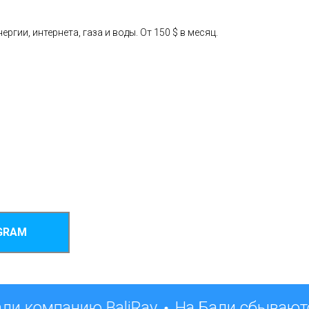
ии, интернета, газа и воды. От 150 $ в месяц.
GRAM
ли компанию BaliRay
На Бали сбываютс