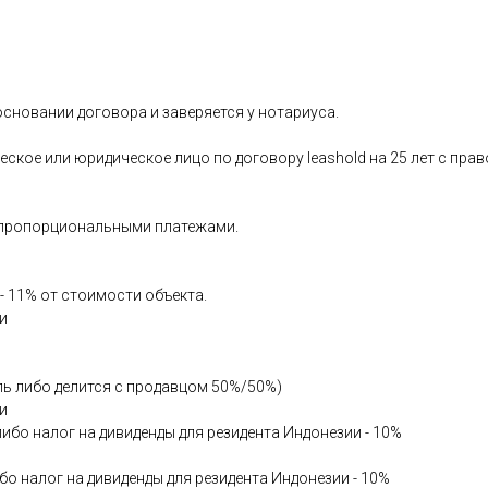
сновании договора и заверяется у нотариуса.
ское или юридическое лицо по договору leashold на 25 лет с пра
а пропорциональными платежами.
- 11% от стоимости объекта.
и
ель либо делится с продавцом 50%/50%)
и
либо налог на дивиденды для резидента Индонезии - 10%
бо налог на дивиденды для резидента Индонезии - 10%