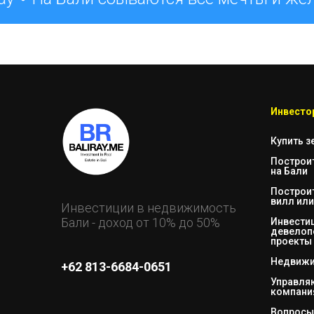
Инвестор
Купить з
Построи
на Бали
Построи
вилл или
Инвестиции в недвижимость
Бали - доход от 10% до 50%
Инвестиц
девелоп
проекты
Недвижи
+62 813-6684-0651
Управл
компани
Вопросы 