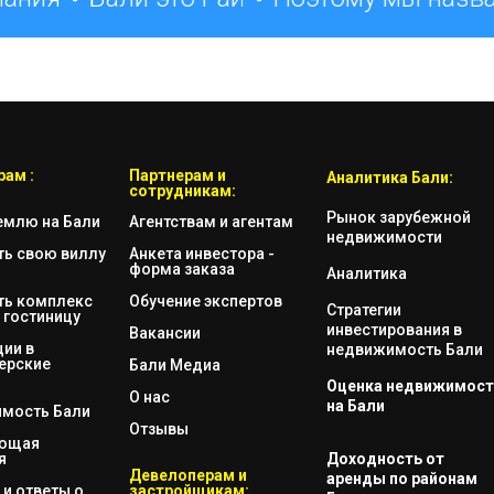
ам :
Партнерам и
Аналитика Бали:
сотрудникам:
Рынок зарубежной
емлю на Бали
Агентствам и агентам
недвижимости
ть свою виллу
Анкета инвестора -
форма заказа
Аналитика
ть комплекс
Обучение экспертов
Стратегии
 гостиницу
инвестирования в
Вакансии
ии в
недвижимость Бали
ерские
Бали Медиа
Оценка недвижимост
О нас
на Бали
мость Бали
Отзывы
яющая
я
Доходность от
Девелоперам и
аренды по районам
и ответы о
застройщикам: