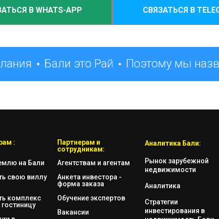
ЗАТЬСЯ В WHATS-APP
СВЯЗАТЬСЯ В TELE
елания
Бали это Рай
Поэтому мы назв
ам :
Партнерам и
Аналитика Бали:
сотрудникам:
Рынок зарубежной
емлю на Бали
Агентствам и агентам
недвижимости
ть свою виллу
Анкета инвестора -
форма заказа
Аналитика
ть комплекс
Обучение экспертов
Стратегии
 гостиницу
инвестирования в
Вакансии
ии в