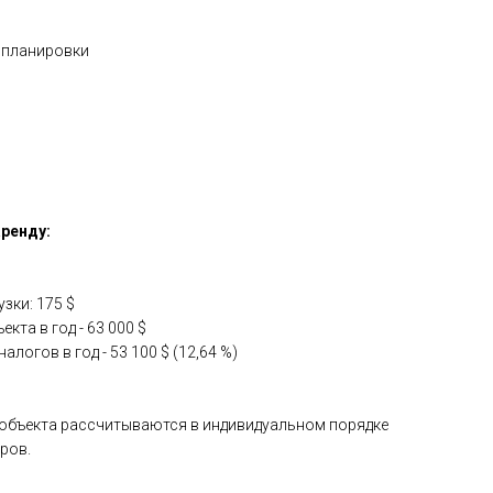
й планировки
аренду:
зки: 175 $
кта в год - 63 000 $
логов в год - 53 100 $ (12,64 %)
 объекта рассчитываются в индивидуальном порядке
ров.