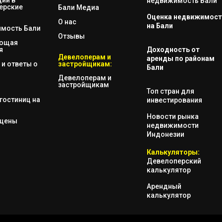
недвижимость Бали
ерские
Бали Медиа
Оценка недвижимост
О нас
на Бали
мость Бали
Отзывы
яющая
я
Доходность от
Девелоперам и
аренды по районам
и ответы о
застройщикам:
Бали
Девелоперам и
застройщикам
Топ стран для
гостиниц на
инвестирования
Новости рынка
 цены
недвижимости
Индонезии
Калькуляторы:
Девелоперский
калькулятор
Арендный
калькулятор