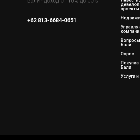
Бали - доход от 10% до 50%
девелоп
проекты
Недвижи
+62 813-6684-0651
Управл
компани
Вопросы 
Бали
Опрос
Покупка 
Бали
Услуги и