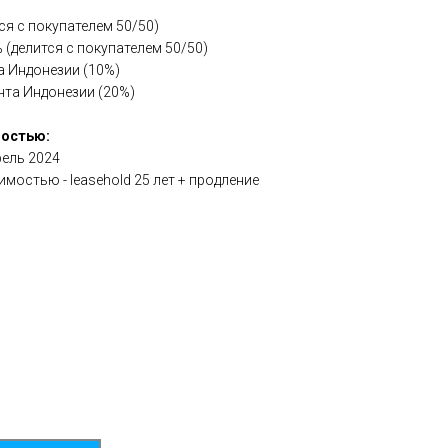
я с покупателем 50/50)
 (делится с покупателем 50/50)
а Индонезии (10%)
нта Индонезии (20%)
мостью:
рель 2024
мостью - leasehold 25 лет + продление