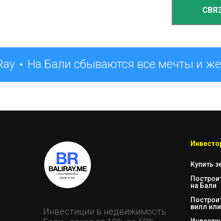
СВЯ
Ray
На Бали сбываются все мечты и ж
Инвестор
Купить з
Построи
на Бали
Построи
вилл или
Инвестиции в недвижимость
Инвестиц