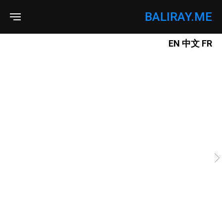
BALIRAY.ME
EN
中文
FR