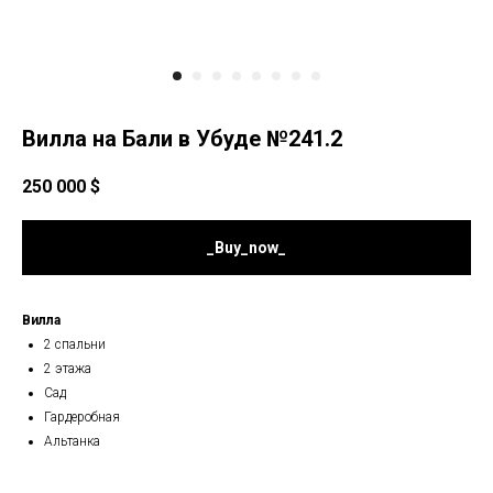
Вилла на Бали в Убуде №241.2
250 000
$
_Buy_now_
Вилла
2 спальни
2 этажа
Сад
Гардеробная
Альтанка