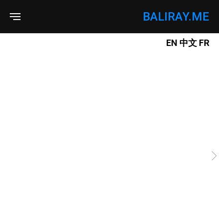
BALIRAY.ME
EN
中文
FR