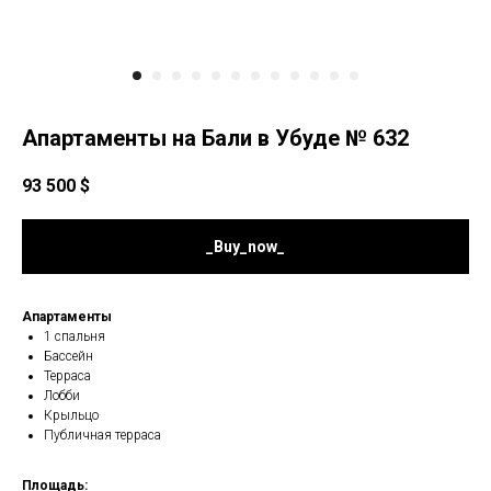
Апартаменты на Бали в Убуде № 632
93 500
$
_Buy_now_
Апартаменты
1 спальня
Бассейн
Терраса
Лобби
Крыльцо
Публичная терраса
Площадь: