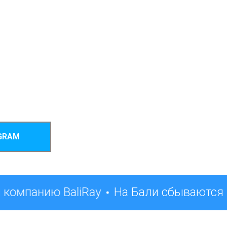
GRAM
 компанию BaliRay
На Бали сбываются 