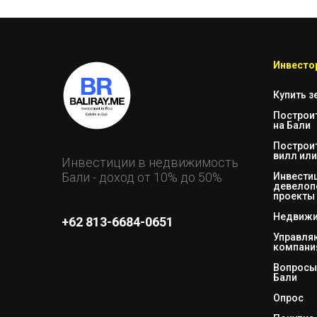
Инвестор
Купить з
Построи
на Бали
Построи
вилл или
Инвестиции в недвижимость
Бали - доход от 10% до 50%
Инвестиц
девелоп
проекты
Недвижи
+62 813-6684-0651
Управл
компани
Вопросы 
Бали
Опрос