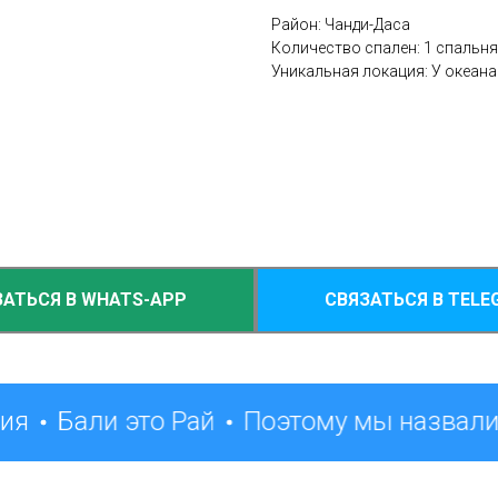
Район: Чанди-Даса
Количество спален: 1 спальня
Уникальная локация: У океана
ЗАТЬСЯ В WHATS-APP
СВЯЗАТЬСЯ В TELE
ия
Бали это Рай
Поэтому мы назвали