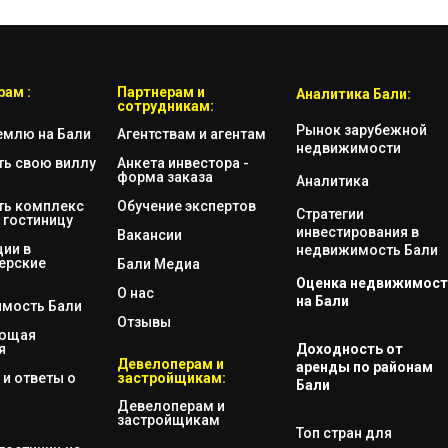
ам :
Партнерам и
Аналитика Бали:
сотрудникам:
Рынок зарубежной
емлю на Бали
Агентствам и агентам
недвижимости
ть свою виллу
Анкета инвестора -
форма заказа
Аналитика
ть комплекс
Обучение экспертов
Стратегии
 гостиницу
инвестирования в
Вакансии
ии в
недвижимость Бали
ерские
Бали Медиа
Оценка недвижимост
О нас
на Бали
мость Бали
Отзывы
яющая
я
Доходность от
Девелоперам и
аренды по районам
и ответы о
застройщикам:
Бали
Девелоперам и
застройщикам
Топ стран для