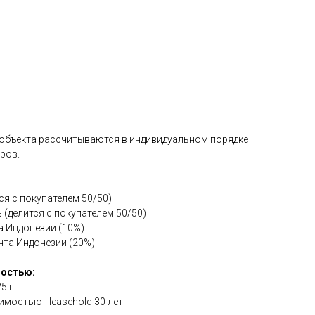
 объекта рассчитываются в индивидуальном порядке
ров.
я с покупателем 50/50)
 (делится с покупателем 50/50)
а Индонезии (10%)
нта Индонезии (20%)
мостью:
5 г.
мостью - leasehold 30 лет