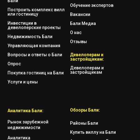
Бали
Обучение экспертов
Построить комплекс вилл
или гостиницу
Вакансии
Инвестиции в
Бали Медиа
девелоперские проекты
О нас
Недвижимость Бали
Отзывы
Управляющая компания
Вопросы и ответы о Бали
Девелоперам и
застройщикам:
Опрос
Девелоперам и
застройщикам
Покупка гостиниц на Бали
Услуги и цены
Обзоры Бали:
Аналитика Бали:
Рынок зарубежной
Районы Бали
недвижимости
Купить виллу на Бали
Аналитика