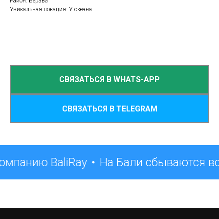
Район: Берава
Уникальная локация: У океана
СВЯЗАТЬСЯ В WHATS-APP
СВЯЗАТЬСЯ В TELEGRAM
омпанию BaliRay
На Бали сбываются в