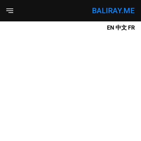
BALIRAY.ME
EN
中文
FR