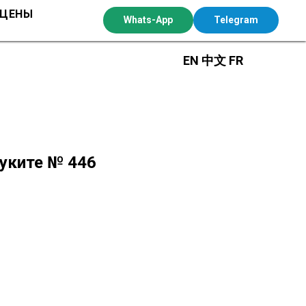
 ЦЕНЫ
Whats-App
Telegram
EN
中文
FR
Буките № 446