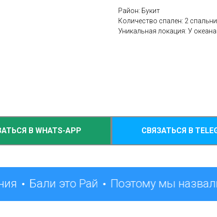
Район: Букит
Количество спален: 2 спальни
Уникальная локация: У океана
ЗАТЬСЯ В WHATS-APP
СВЯЗАТЬСЯ В TELE
ния
Бали это Рай
Поэтому мы назвали