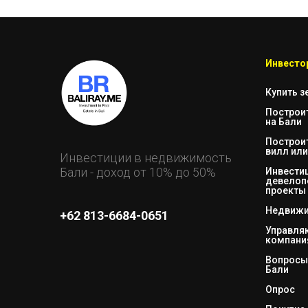
Инвестор
Купить з
Построи
на Бали
Построи
вилл или
Инвестиции в недвижимость
Бали - доход от 10% до 50%
Инвестиц
девелоп
проекты
Недвижи
+62 813-6684-0651
Управл
компани
Вопросы 
Бали
Опрос