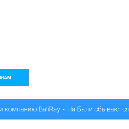
GRAM
 компанию BaliRay
На Бали сбываются