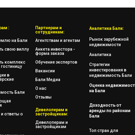
ам :
Партнерам и
Аналитика Бали:
сотрудникам:
Рынок зарубежной
емлю на Бали
Агентствам и агентам
недвижимости
ть свою виллу
Анкета инвестора -
форма заказа
Аналитика
ть комплекс
Обучение экспертов
Стратегии
 гостиницу
инвестирования в
Вакансии
ии в
недвижимость Бали
ерские
Бали Медиа
Оценка недвижимост
О нас
на Бали
мость Бали
Отзывы
яющая
я
Доходность от
Девелоперам и
аренды по районам
и ответы о
застройщикам:
Бали
Девелоперам и
застройщикам
Топ стран для