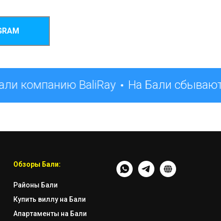
GRAM
ли компанию BaliRay
На Бали сбывают
Обзоры Бали:
Районы Бали
Купить виллу на Бали
Апартаменты на Бали