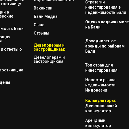
Стратегии
 гостиницу
инвестирования в
Вакансии
ии в
недвижимость Бали
ерские
Бали Медиа
Оценка недвижимост
О нас
на Бали
мость Бали
Отзывы
яющая
я
Доходность от
Девелоперам и
аренды по районам
и ответы о
застройщикам:
Бали
Девелоперам и
застройщикам
Топ стран для
гостиниц на
инвестирования
Новости рынка
 цены
недвижимости
Индонезии
Калькуляторы:
Девелоперский
калькулятор
Арендный
калькулятор