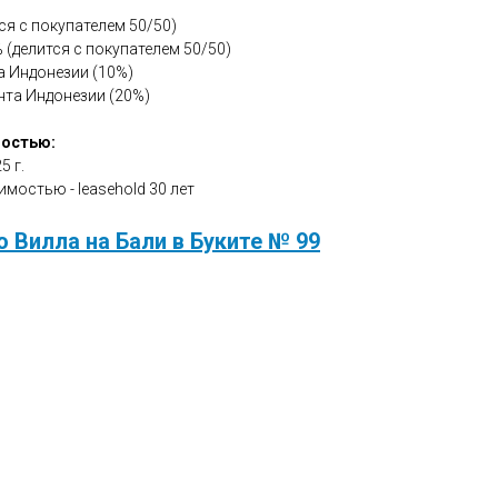
я с покупателем 50/50)
 (делится с покупателем 50/50)
а Индонезии (10%)
нта Индонезии (20%)
мостью:
5 г.
мостью - leasehold 30 лет
 Вилла на Бали в Буките № 99