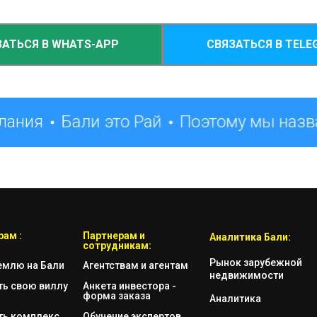
ЗАТЬСЯ В WHATS-APP
СВЯЗАТЬСЯ В TELE
лания
Бали это Рай
Поэтому мы назва
ам :
Партнерам и
Аналитика Бали:
сотрудникам:
Рынок зарубежной
емлю на Бали
Агентствам и агентам
недвижимости
ть свою виллу
Анкета инвестора -
форма заказа
Аналитика
ть комплекс
Обучение экспертов