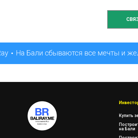
СВЯ
ay
На Бали сбываются все мечты и же
Инвестор
Купить з
Построи
на Бали
Построи