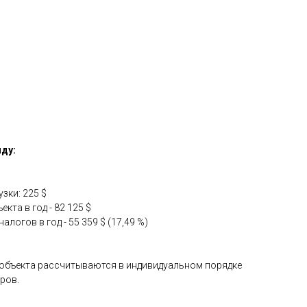
нду:
зки: 225 $
кта в год - 82 125 $
логов в год - 55 359 $ (17,49 %)
 объекта рассчитываются в индивидуальном порядке
ров.