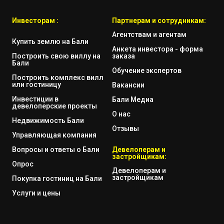
Инвесторам :
Партнерам и сотрудникам:
Агентствам и агентам
Купить землю на Бали
Анкета инвестора - форма
Построить свою виллу на
заказа
Бали
Обучение экспертов
Построить комплекс вилл
или гостиницу
Вакансии
Инвестиции в
Бали Медиа
девелоперские проекты
О нас
Недвижимость Бали
Отзывы
Управляющая компания
Вопросы и ответы о Бали
Девелоперам и
застройщикам:
Опрос
Девелоперам и
застройщикам
Покупка гостиниц на Бали
Услуги и цены