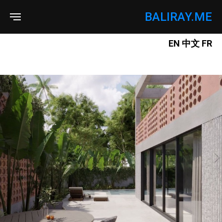
BALIRAY.ME
EN
中文
FR