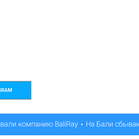
GRAM
вали компанию BaliRay
На Бали сбываю