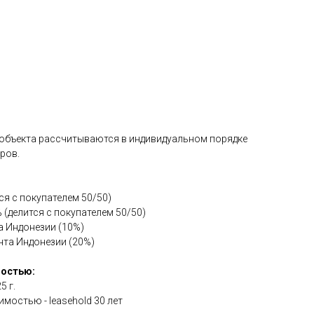
 объекта рассчитываются в индивидуальном порядке
ров.
я с покупателем 50/50)
 (делится с покупателем 50/50)
а Индонезии (10%)
нта Индонезии (20%)
мостью:
5 г.
мостью - leasehold 30 лет