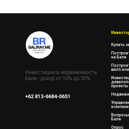
Инвестор
Купить з
Построи
на Бали
Построи
вилл или
Инвестиции в недвижимость
Бали - доход от 10% до 50%
Инвестиц
девелоп
проекты
Недвижи
+62 813-6684-0651
Управл
компани
Вопросы 
Бали
Опрос