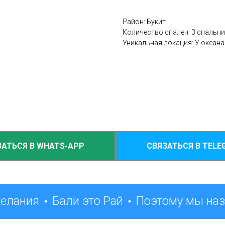
Район: Букит
Количество спален: 3 спальни
Уникальная локация: У океана
ЗАТЬСЯ В WHATS-APP
СВЯЗАТЬСЯ В TELE
желания
Бали это Рай
Поэтому мы наз