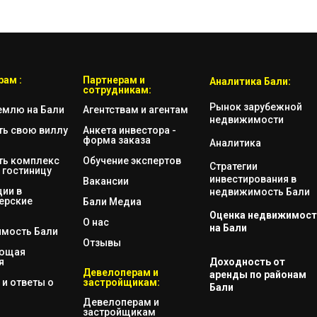
ам :
Партнерам и
Аналитика Бали:
сотрудникам:
Рынок зарубежной
емлю на Бали
Агентствам и агентам
недвижимости
ть свою виллу
Анкета инвестора -
форма заказа
Аналитика
ть комплекс
Обучение экспертов
Стратегии
 гостиницу
инвестирования в
Вакансии
ии в
недвижимость Бали
ерские
Бали Медиа
Оценка недвижимост
О нас
на Бали
мость Бали
Отзывы
яющая
я
Доходность от
Девелоперам и
аренды по районам
и ответы о
застройщикам:
Бали
Девелоперам и
застройщикам