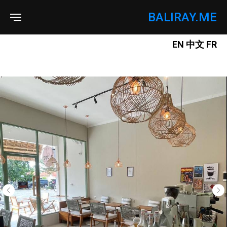
BALIRAY.ME
EN
中文
FR