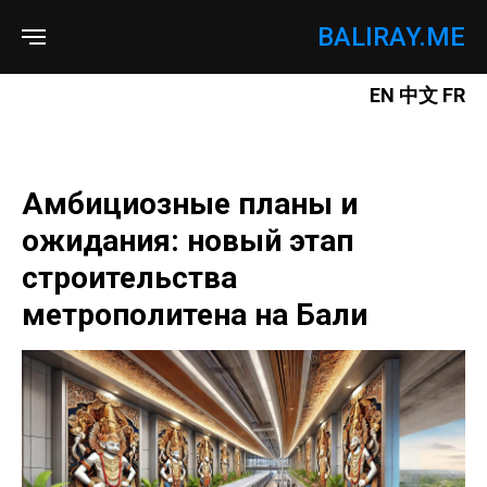
BALIRAY.ME
EN
中文
FR
Амбициозные планы и
ожидания: новый этап
строительства
метрополитена на Бали