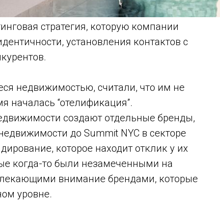
инговая стратегия, которую компании
дентичности, установления контактов с
курентов.
я недвижимостью, считали, что им не
мя началась “отелификация”.
недвижимости создают отдельные бренды,
й недвижимости до Summit NYC в секторе
ирование, которое находит отклик у их
рые когда-то были незамеченными на
влекающими внимание брендами, которые
ном уровне.