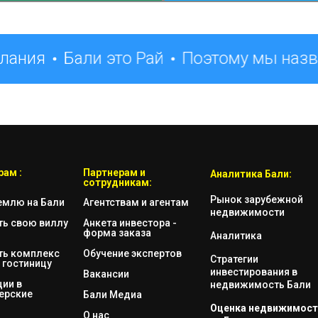
лания
Бали это Рай
Поэтому мы назва
ам :
Партнерам и
Аналитика Бали:
сотрудникам:
Рынок зарубежной
емлю на Бали
Агентствам и агентам
недвижимости
ть свою виллу
Анкета инвестора -
форма заказа
Аналитика
ть комплекс
Обучение экспертов
Стратегии
 гостиницу
инвестирования в
Вакансии
ии в
недвижимость Бали
ерские
Бали Медиа
Оценка недвижимост
О нас