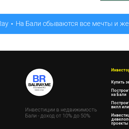
ay
На Бали сбываются все мечты и же
Инвестор
Купить з
Построи
на Бали
Построи
вилл или
Инвестиции в недвижимость
Бали - доход от 10% до 50%
Инвестиц
девелоп
проекты