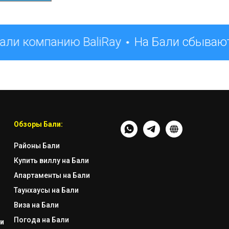
ли компанию BaliRay
На Бали сбывают
Обзоры Бали:
Районы Бали
Купить виллу на Бали
Апартаменты на Бали
Таунхаусы на Бали
Виза на Бали
Погода на Бали
и