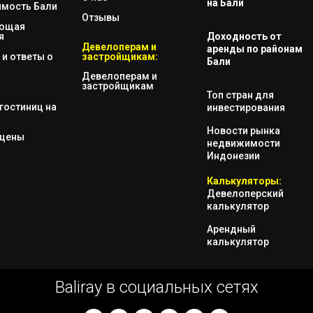
на Бали
мость Бали
Отзывы
яющая
я
Доходность от
Девелоперам и
аренды по районам
и ответы о
застройщикам:
Бали
Девелоперам и
застройщикам
Топ стран для
гостиниц на
инвестирования
Новости рынка
 цены
недвижимости
Индонезии
Калькуляторы:
Девелоперский
калькулятор
Арендный
калькулятор
Baliray в социальных сетях