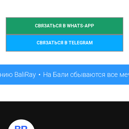
СВЯЗАТЬСЯ В WHATS-APP
СВЯЗАТЬСЯ В TELEGRAM
нию BaliRay
На Бали сбываются все ме