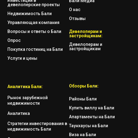
Инвестиции в
Бали Медиа
девелоперские проекты
О нас
Недвижимость Бали
Отзывы
Управляющая компания
Вопросы и ответы о Бали
Девелоперам и
застройщикам:
Опрос
Девелоперам и
застройщикам
Покупка гостиниц на Бали
Услуги и цены
Обзоры Бали:
Аналитика Бали:
Рынок зарубежной
Районы Бали
недвижимости
Купить виллу на Бали
Аналитика
Апартаменты на Бали
Стратегии инвестирования в
Таунхаусы на Бали
недвижимость Бали
Виза на Бали