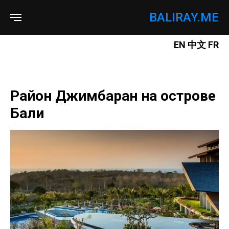
BALIRAY.ME
EN
中文
FR
Район Джимбаран на острове
Бали