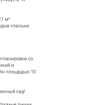
7 м²
одна спальня
 планировки со
икой и
ейн площадью 10
писный сад!
 Прямые линии