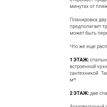
минутах от пляж
Планировка дву
предполагает т
может быть пер
Что же ещё рас
1 ЭТАЖ:
спальн
встроенной кух
сантехникой. Та
м²!
2 ЭТАЖ:
две спа
Архитектурный 