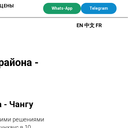
 ЦЕНЫ
Whats-App
Telegram
EN
中文
FR
района -
 - Чангу
скими решениями
унхаус в 10