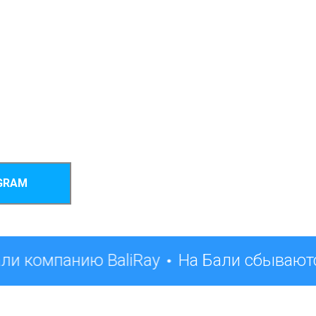
GRAM
ли компанию BaliRay
На Бали сбываютс