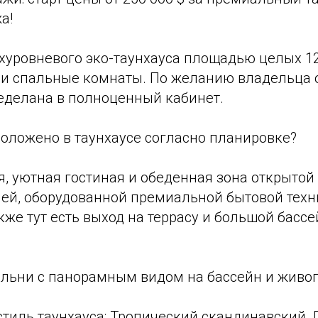
а!
хуровневого эко-таунхауса площадью целых 12
ри спальные комнаты. По желанию владельца 
еделана в полноценный кабинет.
положено в таунхаусе согласно планировке?
я, уютная гостиная и обеденная зона открытой
ней, оборудованной премиальной бытовой техн
кже тут есть выход на террасу и большой басс
льни с панорамным видом на бассейн и живо
стиль таунхауса: Тропический скандинавский.