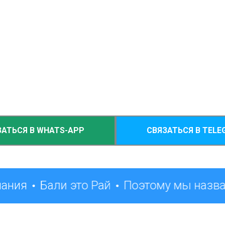
ЗАТЬСЯ В WHATS-APP
СВЯЗАТЬСЯ В TELE
лания
Бали это Рай
Поэтому мы назва