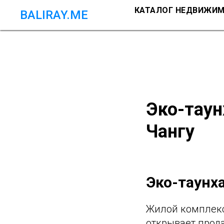
КАТАЛОГ НЕДВИЖИ
BALIRAY.ME
Эко-таун
Чангу
Эко-таунх
Жилой комплекс
открывает прода