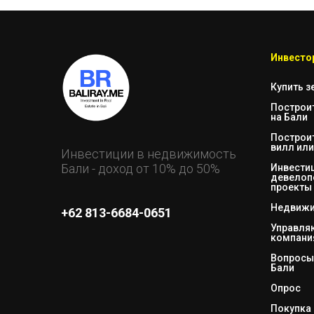
Инвестор
Купить з
Построи
на Бали
Построи
вилл или
Инвестиции в недвижимость
Бали - доход от 10% до 50%
Инвестиц
девелоп
проекты
Недвижи
+62 813-6684-0651
Управл
компани
Вопросы 
Бали
Опрос
Покупка 