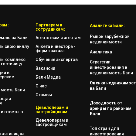
ам :
Партнерам и
Аналитика Бали:
сотрудникам:
Рынок зарубежной
емлю на Бали
Агентствам и агентам
недвижимости
ть свою виллу
Анкета инвестора -
форма заказа
Аналитика
ть комплекс
Обучение экспертов
Стратегии
 гостиницу
инвестирования в
Вакансии
ии в
недвижимость Бали
ерские
Бали Медиа
Оценка недвижимост
О нас
на Бали
мость Бали
Отзывы
яющая
я
Доходность от
Девелоперам и
аренды по районам
и ответы о
застройщикам:
Бали
Девелоперам и
застройщикам
Топ стран для
гостиниц на
инвестирования